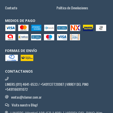
Contacto
Política de Devoluciones
MEDIOS DE PAGO
FORMAS DE ENVÍO
CONTACTANOS
LINIERS (011) 4641-6533 / +5491137720987 | VIRREY DEL PINO
+5491166911072
ventas@clamor.com.ar
Visita nuestro Blog!
LINIERS: Montiel 108 (CP 1408) | VIRREY DEL PINO (Km