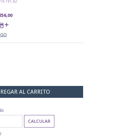
18.181,82
256,00
AGO
:
CAMBIAR CP
ío
CALCULAR
l