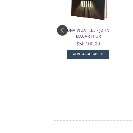
ES SELECTOS VOLUMEN
UNA VIDA FIEL - JOHN
 - CHARLES SP...
MACARTHUR
$52.500,00
$50.100,00