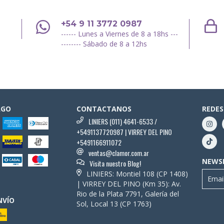
+54 9 11 3772 0987
------ Lunes a Viernes de 8 a 18hs ---
-------- Sábado de 8 a 12hs
AGO
CONTACTANOS
REDES
LINIERS (011) 4641-6533 /
+5491137720987 | VIRREY DEL PINO
+5491166911072
ventas@clamor.com.ar
NEWS
Visita nuestro Blog!
LINIERS: Montiel 108 (CP 1408)
| VIRREY DEL PINO (Km 35): Av.
Rio de la Plata 7791, Galería del
NVÍO
Sol, Local 13 (CP 1763)