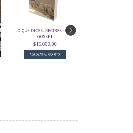
EL LIBRO DE LOS MÁR
LO QUE DICES, RECIBES - DON
JOHN FOXE
GOSSET
$30.000,00
$15.000,00